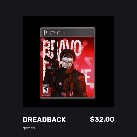
ADD TO CART
$
32.00
DREADBACK
games