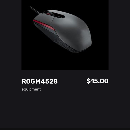
ADD TO CART
$
15.00
ROGM4528
equipment