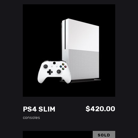
ADD TO CART
$
420.00
PS4 SLIM
consoles
SOLD