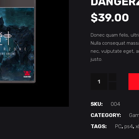
DANGER
$
39.00
Donec quam felis, ultr
Nulla consequat massa 
nec, vulputate eget, a
justo.
Dangerzone
quantity
SKU:
004
CATEGORY:
Gam
TAGS:
PC
,
ps4
,
x