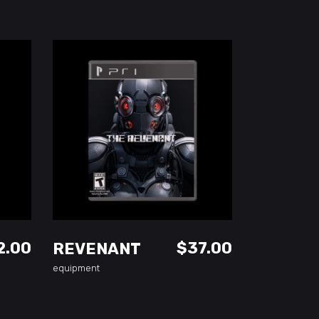
ADD TO CART
2.00
$
37.00
REVENANT
equipment