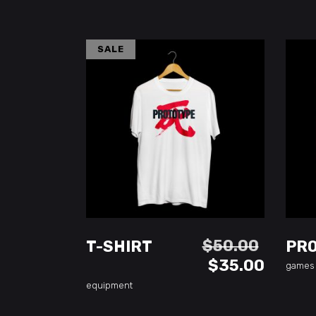
SALE
ADD TO CART
$
50.00
T-SHIRT
PR
$
35.00
games
equipment