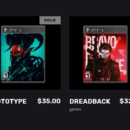
SOLD
READ MORE
ADD TO CART
$
35.00
$
3
OTOTYPE
DREADBACK
games