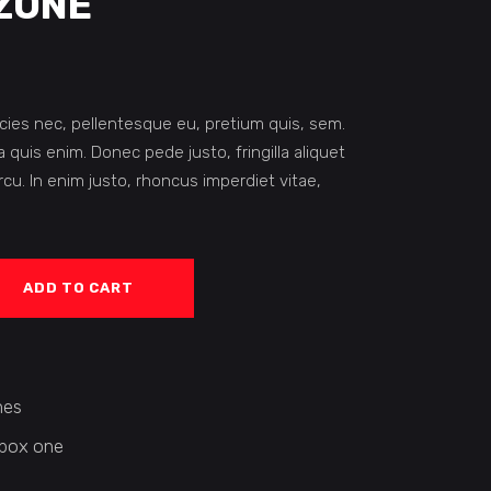
ZONE
icies nec, pellentesque eu, pretium quis, sem.
quis enim. Donec pede justo, fringilla aliquet
rcu. In enim justo, rhoncus imperdiet vitae,
ADD TO CART
es
box one