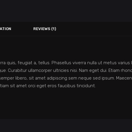
ATION
REVIEWS (1)
rra quis, feugiat a, tellus. Phasellus viverra nulla ut metus vari
augue. Curabitur ullamcorper ultricies nisi. Nam eget dui. Etiam r
per libero, sit amet adipiscing sem neque sed ipsum. Maecena
tiam sit amet orci eget eros faucibus tincidunt.